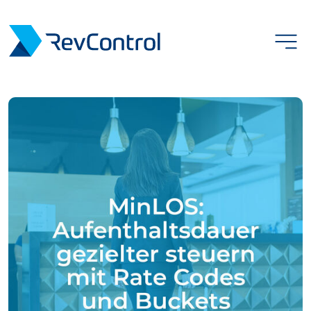
Produkt
Kunden
Preise
Über uns
Karriere
Sprachauswahl
Login