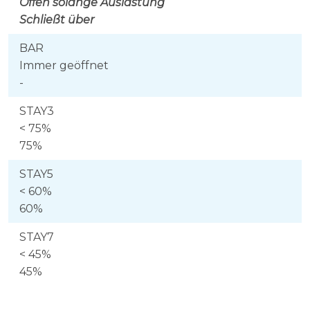
Offen solange Auslastung
Schließt über
BAR
Immer geöffnet
-
STAY3
< 75%
75%
STAY5
< 60%
60%
STAY7
< 45%
45%