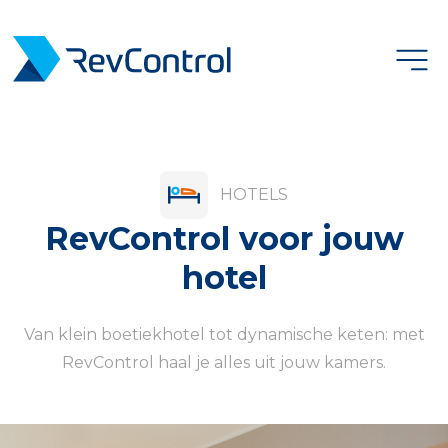
Product
Klanten
Prijzen
HOTELS
RevControl voor jouw
Over ons
hotel
Carrière
Van klein boetiekhotel tot dynamische keten: met
Taalkeuze
RevControl haal je alles uit jouw kamers.
Login